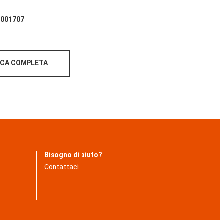
 001707
ICA COMPLETA
Bisogno di aiuto?
Contattaci