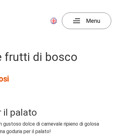
Menu
175g
 frutti di bosco
osi
 il palato
un gustoso dolce di carnevale ripieno di golosa
na goduria per il palato!