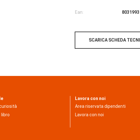
Ean:
8031993
SCARICA SCHEDA TECN
le
Lavora con noi
 curiosità
Area riservata dipendenti
 libro
Lavora con noi