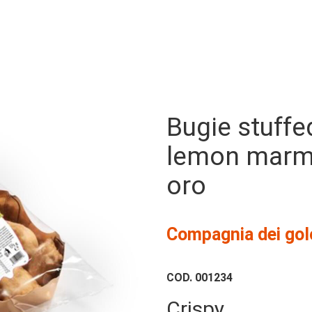
Bugie stuffe
lemon marm
150g
oro
Compagnia dei gol
COD.
001234
Crispy