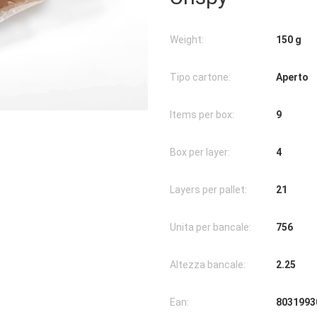
Weight:
150 g
Tipo cartone:
Aperto
Items per box:
9
Box per layer:
4
Layers per pallet:
21
Unita per bancale:
756
Altezza bancale:
2.25
Ean:
8031993