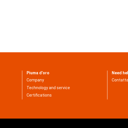
Piuma d’oro
Need he
Company
Contatta
Technology and service
Certifications