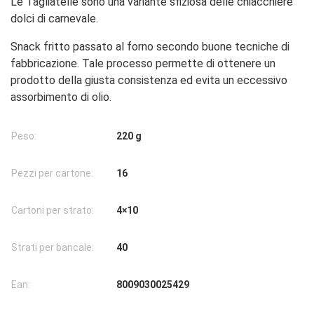
Le Tagliatelle sono una variante sfiziosa delle chiacchiere
dolci di carnevale.
Snack fritto passato al forno secondo buone tecniche di
fabbricazione. Tale processo permette di ottenere un
prodotto della giusta consistenza ed evita un eccessivo
assorbimento di olio.
Peso:
220 g
Pezzi per cartone:
16
Cartoni per strato:
4×10
Strati per bancale:
40
Ean:
8009030025429