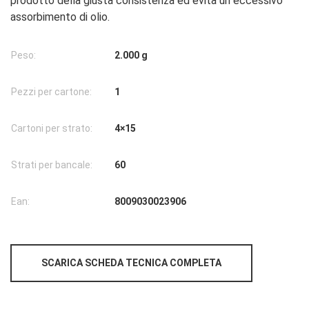
prodotto della giusta consistenza ed evita un eccessivo
assorbimento di olio.
Peso:
2.000 g
Pezzi per cartone:
1
Cartoni per strato:
4×15
Strati per bancale:
60
Ean:
8009030023906
SCARICA SCHEDA TECNICA COMPLETA